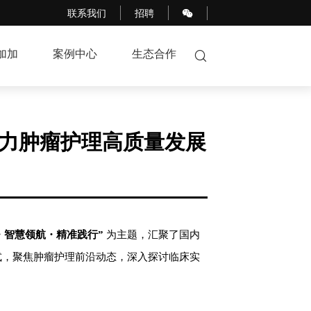
联系我们
招聘
加加
案例中心
生态合作
助力肿瘤护理高质量发展
・智慧领航・精准践行”
为主题，汇聚了国内
式，聚焦肿瘤护理前沿动态，深入探讨临床实