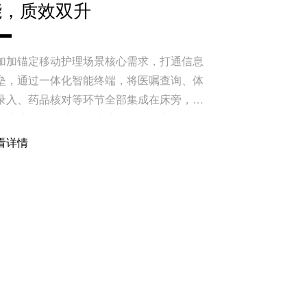
能，质效双升
加加锚定移动护理场景核心需求，打通信息
垒，通过一体化智能终端，将医嘱查询、体
录入、药品核对等环节全部集成在床旁，重
临床护理工作流程，让护理工作更安全、更
效、更人性化。
看详情
讯
2025-10-17
理质量改善项目管理 | 科
学管理赋能护理质量全面提
升