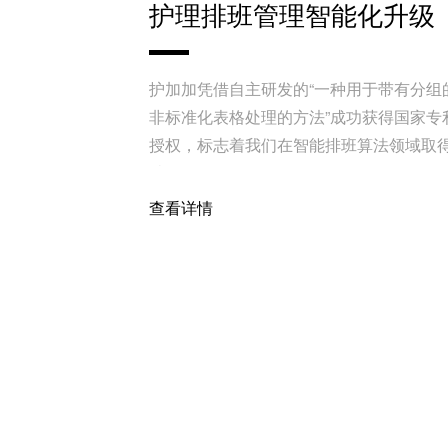
护理排班管理智能化升级
护加加凭借自主研发的“一种用于带有分组
非标准化表格处理的方法”成功获得国家专
授权，标志着我们在智能排班算法领域取
破。
查看详情
资讯
2025-11-17
未来三年医养结合怎么发
展？《关于开展医养结合
进行动的通知》发布！