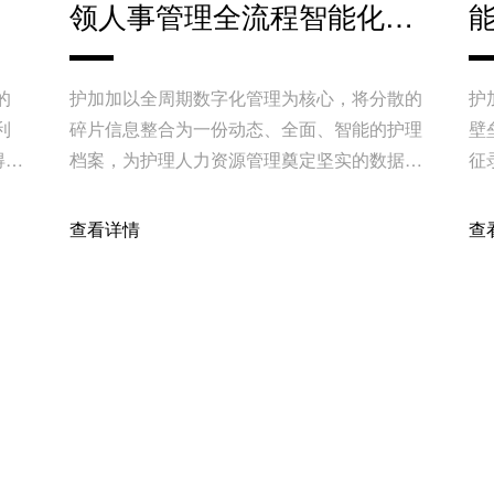
领人事管理全流程智能化跃
迁
的
护加加以全周期数字化管理为核心，将分散的
护
利
碎片信息整合为一份动态、全面、智能的护理
壁
得突
档案，为护理人力资源管理奠定坚实的数据基
征
石。
构
高
查看详情
查
资讯
2025-10-30
资
急诊留观+门诊输液+日间化
护
促
疗护理多场景解决方案 | 破
解场景痛点，赋能智慧诊疗